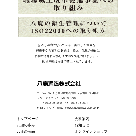
お酒は20歳になってから、美味しく適量を。
妊娠中や授乳期の飲酒は、胎児・乳児の発育に
影響する恐れがありますので気をつけましょう。
飲酒運転は法律で禁止されています。
〒879-4692 大分県玖珠郡九重町大字右田3364番地
フリーダイヤル：0120-39-8240
TEL：0973-76-2888 FAX：0973-76-3071
WEBショップ：
http://www.yatsushika-club.com/
トップページ
会社案内
八鹿の歩み
お知らせ
八鹿の商品
オンラインショップ