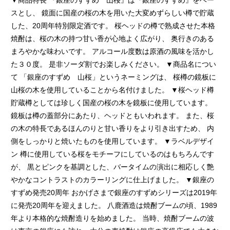
▼商品特長 『銀座のすずめ 山桜』は『銀座のすずめ』をベー
スとし、 鏡面に国産の桜の木を用いた大変めずらしい樽で貯蔵
した、20周年特別限定酒です。 桜ヘッドの樽で熟成させた本格
焼酎は、桜の木の持つ甘い香が心地よく広がり、 奥行きのある
まろやかな味わいです。 アルコール度数は原酒の風味を活かし
た３０度。 是非ソーダ割でお楽しみください。 ▼商品名につい
て 「銀座のすずめ 山桜」というネーミングは、 桜樽の鏡板に
山桜の木を使用していることから名付けました。 ▼桜ヘッド樽
貯蔵樽としては珍しく国産の桜の木を鏡板に使用しています。
鏡板は樽の蓋部分にあたり、ヘッドともいわれます。 また、桜
の木の特長であるほんのりと甘い香りをより引き出すため、 内
側をしっかりと焼いたものを使用しています。 ▼ラベルデザイ
ン 樽に使用している桜をモチーフにしているのはもちろんです
が、 黒とピンクを基調とした、バータイムの演出に相応しく艶
やかなコントラストのカラーリングに仕上げました。 ▼銀座の
すずめ発売20周年 おかげさまで銀座のすずめシリーズは2019年
に発売20周年を迎えました。 八鹿酒造は焼酎ブームの頃、1989
年より本格的な焼酎造りを始めました。 当時、焼酎ブームの波