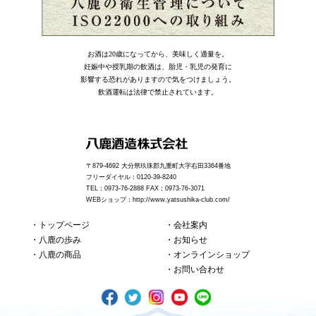
お酒は20歳になってから、美味しく適量を。
妊娠中や授乳期の飲酒は、胎児・乳児の発育に
影響する恐れがありますので気をつけましょう。
飲酒運転は法律で禁止されています。
〒879-4692 大分県玖珠郡九重町大字右田3364番地
フリーダイヤル：0120-39-8240
TEL：0973-76-2888 FAX：0973-76-3071
WEBショップ：
http://www.yatsushika-club.com/
トップページ
会社案内
八鹿の歩み
お知らせ
八鹿の商品
オンラインショップ
お問い合わせ