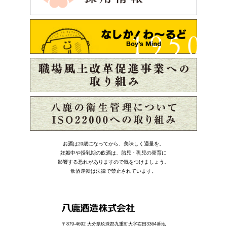
お酒は20歳になってから、美味しく適量を。
妊娠中や授乳期の飲酒は、胎児・乳児の発育に
影響する恐れがありますので気をつけましょう。
飲酒運転は法律で禁止されています。
〒879-4692 大分県玖珠郡九重町大字右田3364番地